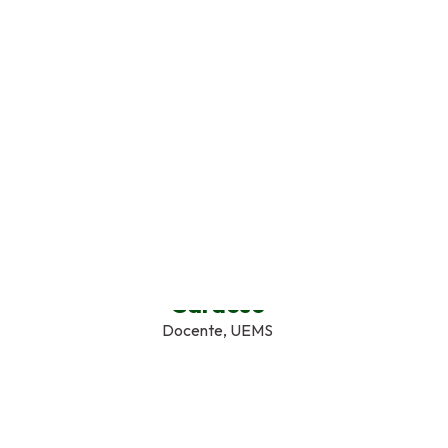
Prof.ª Dr.ª Claudia A. Lima
Cardoso
Docente, UEMS