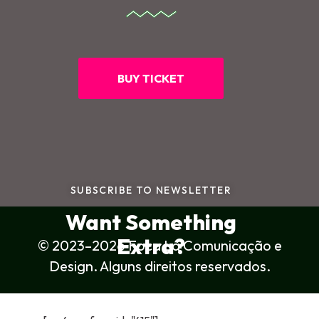
BUY TICKET
SUBSCRIBE TO NEWSLETTER
Want Something
Extra?
© 2023–2026 Foca Lá Comunicação e
Design. Alguns direitos reservados.