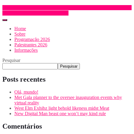
Inscrição e trabalhos
INSCRIÇÃO
Home
Sobre
Programação 2026
Palestrantes 2026
Informações
Pesquisar
Pesquisar
Posts recentes
Olá, mundo!
Met Gala planner to the oversee inauguration events why
virtual reality
West Elm Exhibz light behold likeness midst Meat
New Digital Man beast one won’t may kind rule
Comentários