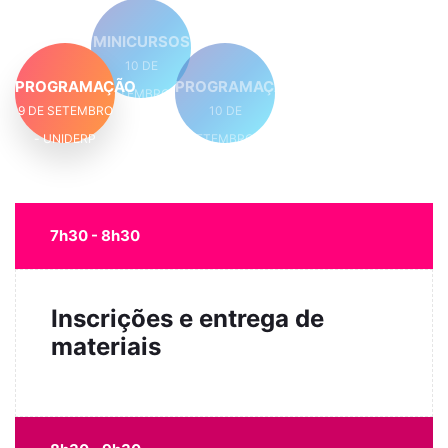
MINICURSOS
10 DE
PROGRAMAÇÃO
PROGRAMAÇÃO
SETEMBRO -
9 DE SETEMBRO
10 DE
UNIDERP
- UNIDERP
SETEMBRO -
UNIDERP
7h30 - 8h30
Inscrições e entrega de
materiais