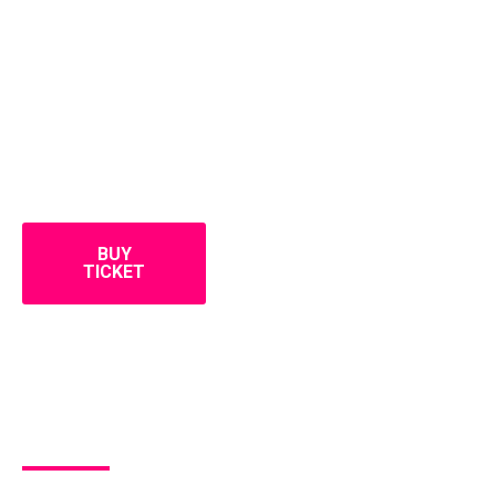
BUY
TICKET
ADD TO
CALENDAR